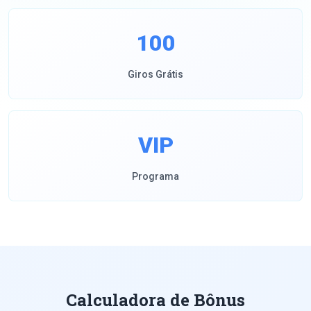
100
Giros Grátis
VIP
Programa
Calculadora de Bônus