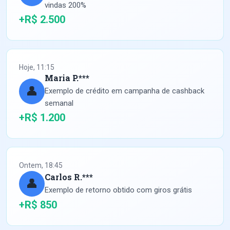
vindas 200%
+R$ 2.500
Hoje, 11:15
Maria P.***
👤
Exemplo de crédito em campanha de cashback
semanal
+R$ 1.200
Ontem, 18:45
Carlos R.***
👤
Exemplo de retorno obtido com giros grátis
+R$ 850