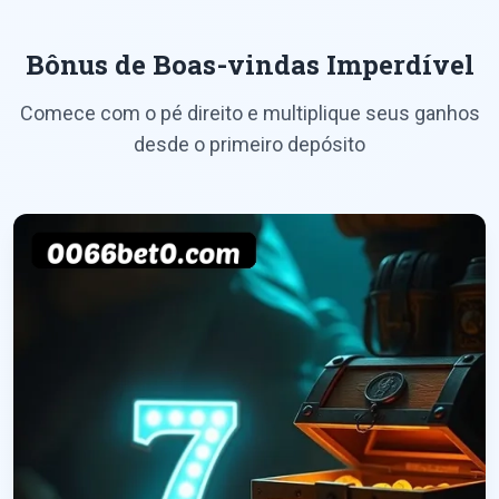
Bônus de Boas-vindas Imperdível
Comece com o pé direito e multiplique seus ganhos
desde o primeiro depósito