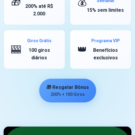
🎁
💰
Semanal
200% até R$
15% sem limites
2.000
Giros Grátis
Programa VIP
🎰
👑
100 giros
Benefícios
diários
exclusivos
🎁 Resgatar Bônus
200% + 100 Giros