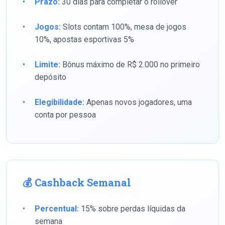
Prazo:
30 dias para completar o rollover
Jogos:
Slots contam 100%, mesa de jogos
10%, apostas esportivas 5%
Limite:
Bônus máximo de R$ 2.000 no primeiro
depósito
Elegibilidade:
Apenas novos jogadores, uma
conta por pessoa
💰 Cashback Semanal
Percentual:
15% sobre perdas líquidas da
semana