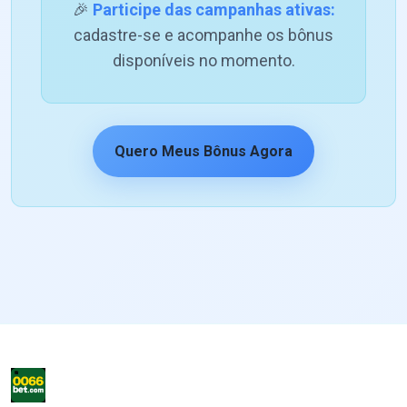
🎉
Participe das campanhas ativas:
cadastre-se e acompanhe os bônus
disponíveis no momento.
Quero Meus Bônus Agora