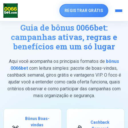
REGISTRAR GRÁTIS
Guia de bônus 0066bet:
campanhas ativas, regras e
benefícios em um só lugar
Aqui você acompanha os principais formatos de
bônus
0066bet
com leitura simples: pacote de boas-vindas,
cashback semanal, giros grátis e vantagens VIP. O foco é
ajudar você a entender como cada oferta funciona, quais
critérios observar e como participar das campanhas com
mais organização e segurança.
Bônus Boas-
Cashback
vindas