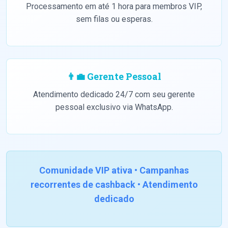
Processamento em até 1 hora para membros VIP,
sem filas ou esperas.
👨‍💼 Gerente Pessoal
Atendimento dedicado 24/7 com seu gerente
pessoal exclusivo via WhatsApp.
Comunidade VIP ativa
•
Campanhas
recorrentes de cashback
•
Atendimento
dedicado