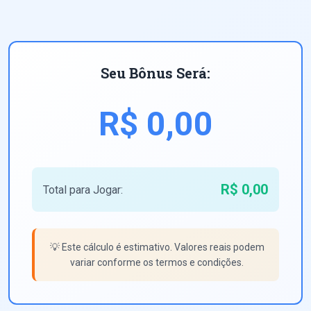
Seu Bônus Será:
R$ 0,00
R$ 0,00
Total para Jogar:
💡 Este cálculo é estimativo. Valores reais podem
variar conforme os termos e condições.